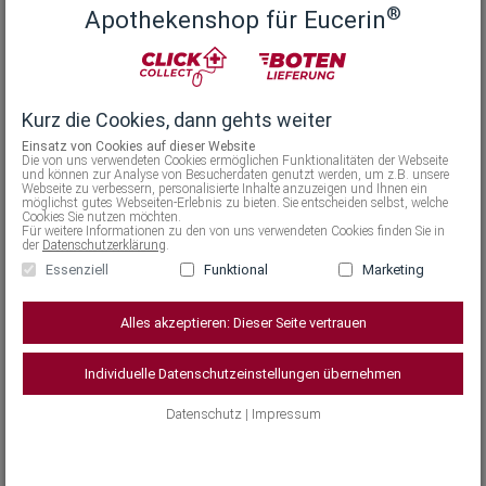
®
Feuchtigkeitsverteilung 3) In Kombination mit Lipiden,
Apothekenshop für Eucerin
wie z.B. Ceramiden, wird die hauteigene
Schutzbarriere gestärkt und die Feuchtigkeit
eingeschlossen. Das Ergebnis: 72h intensive
Kurz die Cookies, dann gehts weiter
Feuchtigkeit und Stärkung der schützenden
Hautbarriere. ■ Die Haut fühlt sich angenehm glatt und
Einsatz von Cookies auf dieser Website
Die von uns verwendeten Cookies ermöglichen Funktionalitäten der Webseite
geschmeidig an ■ Die Haut wird sanft abgeschuppt
und können zur Analyse von Besucherdaten genutzt werden, um z.B. unsere
Webseite zu verbessern, personalisierte Inhalte anzuzeigen und Ihnen ein
und geglättet ■ Die Wasser-in-Öl Emulsion zieht
möglichst gutes Webseiten-Erlebnis zu bieten. Sie entscheiden selbst, welche
Cookies Sie nutzen möchten.
schnell ein und klebt nicht ■ Die Haut ist
Für weitere Informationen zu den von uns verwendeten Cookies finden Sie in
der
Datenschutzerklärung
.
widerstandsfähig und dadurch langanhaltend vor
Essenziell
Funktional
Marketing
Trockenheit geschützt ■ Ohne Duftstoffe Die
Feuchtigkeitslotion ist sowohl für reifere Haut als auch
Alles akzeptieren: Dieser Seite vertrauen
bei Psoriasis, Diabetes und Keratosis Pilaris und als
begleitende Pflege geeignet.
Individuelle Datenschutzeinstellungen übernehmen
Datenschutz
|
Impressum
Anwendung