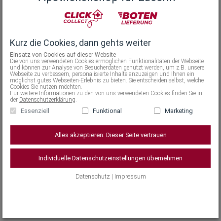
regelmäßiger Anwendung. Die Intensivpflege sollte nur
auf betroffene Hautstellen und nicht auf Wunden oder
den ganzen Körper aufgetragen werden. ■ Exfoliert
Kurz die Cookies, dann gehts weiter
sanft ■ Geeignet bei hyperkeratotischen
Hauterkrankungen und psoriatischer Plaques ■ Auch
Einsatz von Cookies auf dieser Website
Die von uns verwendeten Cookies ermöglichen Funktionalitäten der Webseite
zur begleitenden Pflege ■ Ohne Duftstoffe Eucerin
und können zur Analyse von Besucherdaten genutzt werden, um z.B. unsere
Webseite zu verbessern, personalisierte Inhalte anzuzeigen und Ihnen ein
empfiehlt: Auf trockenen, rauen, verdickten oder
möglichst gutes Webseiten-Erlebnis zu bieten. Sie entscheiden selbst, welche
Cookies Sie nutzen möchten.
schuppigen Hautstellen an Ellenbogen, Füßen, Händen
Für weitere Informationen zu den von uns verwendeten Cookies finden Sie in
der
Datenschutzerklärung
.
oder Knien auftragen. Nicht auf Wunden oder den
Essenziell
Funktional
Marketing
ganzen Körper auftragen. Augenkontakt vermeiden.
Nach dem Auftragen die Händewaschen oder zum
Alles akzeptieren: Dieser Seite vertrauen
Auftragen Einmalhandschuhe anziehen.
Individuelle Datenschutzeinstellungen übernehmen
Datenschutz
|
Impressum
Anwendung
Inhaltsstoffe