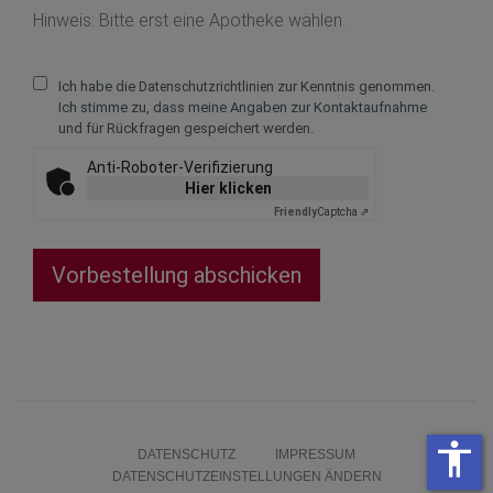
Text vergrößern +
Hinweis: Bitte erst eine Apotheke wählen.
Text verkleinern -
Ich habe die
zur Kenntnis genommen.
Datenschutzrichtlinien
Zeichenabstand v
Ich stimme zu, dass meine Angaben zur Kontaktaufnahme
und für Rückfragen gespeichert werden.
Zeichenabstand ve
Anti-Roboter-Verifizierung
Zeilenabstand ve
Hier klicken
Friendly
Captcha ⇗
Zeilenabstand ver
Vorbestellung abschicken
Farben umkehren
Farben in Graust
umwandeln
Großer Mauszeig
Lesehilfe
accessibility
DATENSCHUTZ
IMPRESSUM
Links unterstreic
DATENSCHUTZEINSTELLUNGEN ÄNDERN