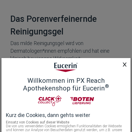
Das Porenverfeinernde
Reinigungsgel
Das milde Reinigungsgel wird von
Dermatologen*innen empfohlen und hat eine
klinisch bewiesene Wirksamkeit:
Entfernt überschüssigen Talg
Reduziert Hautunreinheiten von Tag 1 an
Willkommen im PX Reach
®
Apothekenshop für Eucerin
Die Formel besteht aus nur 8 Inhaltsstoffen,
einschließlich Salicylsäure (BHA), um die Haut zu
reinigen, ohne sie auszutrocknen. Frei von
Kurz die Cookies, dann gehts weiter
Duftstoffen, Seife und Alkohol.
Einsatz von Cookies auf dieser Website
Die von uns verwendeten Cookies ermöglichen Funktionalitäten der Webseite
und können zur Analyse von Besucherdaten genutzt werden, um z.B. unsere