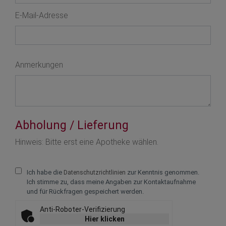
E-Mail-Adresse
Anmerkungen
Abholung / Lieferung
Text vergrößern +
Hinweis: Bitte erst eine Apotheke wählen.
Text verkleinern -
Ich habe die
zur Kenntnis genommen.
Datenschutzrichtlinien
Zeichenabstand v
Ich stimme zu, dass meine Angaben zur Kontaktaufnahme
und für Rückfragen gespeichert werden.
Zeichenabstand ve
Anti-Roboter-Verifizierung
Zeilenabstand ve
Hier klicken