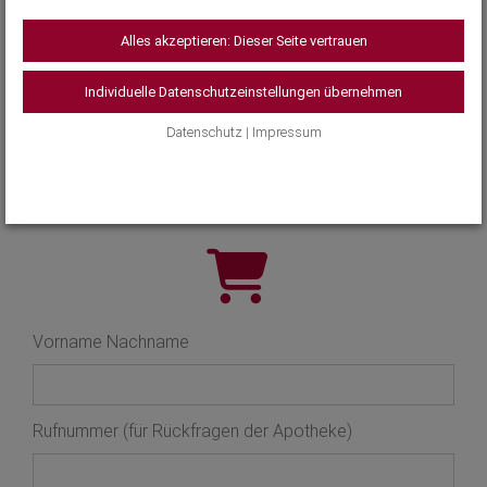
Alles akzeptieren: Dieser Seite vertrauen
Ihre Bedürfnisse
Individuelle Datenschutzeinstellungen übernehmen
Hautzustand
Produktserie
Datenschutz
|
Impressum
Vorname Nachname
Rufnummer (für Rückfragen der Apotheke)