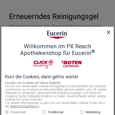
Erneuerndes Reinigungsgel
Klinisch bestätigt: das Erneuernde Reinigungsgel
Entfernt überschüssigen Talg
Korrigiert Unreinheiten
Willkommen im PX Reach
Reduziert Pickelmale
®
Apothekenshop für Eucerin
Es enthält eine hohe Konzentration wirksamer
Inhaltsstoffe mit 2% Salicylsäure, AHA und PHA.
Kurz die Cookies, dann gehts weiter
Einsatz von Cookies auf dieser Website
Anwendung
Die von uns verwendeten Cookies ermöglichen Funktionalitäten der Webseite
und können zur Analyse von Besucherdaten genutzt werden, um z.B. unsere
Webseite zu verbessern, personalisierte Inhalte anzuzeigen und Ihnen ein
möglichst gutes Webseiten-Erlebnis zu bieten. Sie entscheiden selbst, welche
Inhaltsstoffe
Cookies Sie nutzen möchten.
Für weitere Informationen zu den von uns verwendeten Cookies finden Sie in
der
Datenschutzerklärung
.
Allgemeine Hinweise
Essenziell
Funktional
Marketing