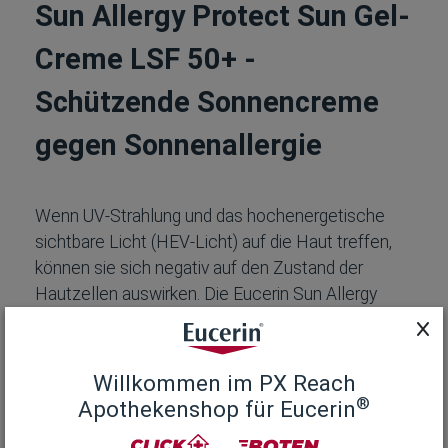
Sun Allergy Protect Sun Gel-
Creme LSF 50+ -
Schützende Sonnencreme
gegen Sonnenallergie
Wenn UV-Strahlung und das hochenergetische
sichtbare Licht (HEV-Licht) auf die Haut treffen,
können sie sich negativ auf den Zustand der
Hautzellen auswirken. Die Eucerin Sun Allergy
Protect Sun Gel-Creme LSF 50+ ist eine
Sonnencreme für das Gesicht und den ganzen
Körper, dessen Haut zu Sonnenallergien wie PLD
Willkommen im PX Reach
(Polymorphe Lichtdermatose) neigt. Die schnell
®
Apothekenshop für Eucerin
einziehende Sonnencreme enthält außerdem