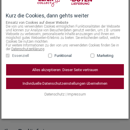
Alpha-Glucosylrutin zum Schutz vor
sonnenbedingten Allergien wie PLD. Die
Kurz die Cookies, dann gehts weiter
parfümfreie Formel senkt zudem das Risiko für
Hautirritationen. Darüber hinaus ist die nicht
Einsatz von Cookies auf dieser Website
Die von uns verwendeten Cookies ermöglichen Funktionalitäten der Webseite
fettende und nicht klebende Gel-Creme extra
und können zur Analyse von Besucherdaten genutzt werden, um z.B. unsere
Webseite zu verbessern, personalisierte Inhalte anzuzeigen und Ihnen ein
wasserfest sowie schweißresistent und kann bei
möglichst gutes Webseiten-Erlebnis zu bieten. Sie entscheiden selbst, welche
Cookies Sie nutzen möchten.
empfindlicher Haut verwendet werden.
Für weitere Informationen zu den von uns verwendeten Cookies finden Sie in
der
Datenschutzerklärung
.
Essenziell
Funktional
Marketing
Alles akzeptieren: Dieser Seite vertrauen
Anwendung
Individuelle Datenschutzeinstellungen übernehmen
Wirkweise
Datenschutz
|
Impressum
Inhaltsstoffe
Allgemeine Hinweise