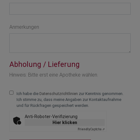
Anmerkungen
Abholung / Lieferung
Text vergrößern +
Hinweis: Bitte erst eine Apotheke wählen.
Text verkleinern -
Ich habe die
zur Kenntnis genommen.
Datenschutzrichtlinien
Zeichenabstand v
Ich stimme zu, dass meine Angaben zur Kontaktaufnahme
und für Rückfragen gespeichert werden.
Zeichenabstand ve
Anti-Roboter-Verifizierung
Zeilenabstand ve
Hier klicken
Friendly
Captcha ⇗
Zeilenabstand ver