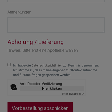
Anmerkungen
Abholung / Lieferung
Text vergrößern +
Hinweis: Bitte erst eine Apotheke wählen.
Text verkleinern -
Ich habe die
zur Kenntnis genommen.
Datenschutzrichtlinien
Zeichenabstand v
Ich stimme zu, dass meine Angaben zur Kontaktaufnahme
und für Rückfragen gespeichert werden.
Zeichenabstand ve
Anti-Roboter-Verifizierung
Zeilenabstand ve
Hier klicken
Friendly
Captcha ⇗
Zeilenabstand ver
Vorbestellung abschicken
Farben umkehren