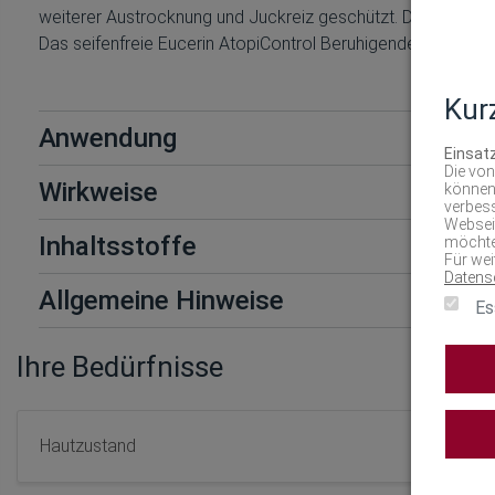
weiterer Austrocknung und Juckreiz geschützt. Das Euceri
Das seifenfreie Eucerin AtopiControl Beruhigendes Dusch- u
Kur
Anwendung
Einsat
Die von
Wirkweise
können
verbess
Webseit
Inhaltsstoffe
möchte
Für wei
Datens
Allgemeine Hinweise
Es
Ihre Bedürfnisse
Hautzustand