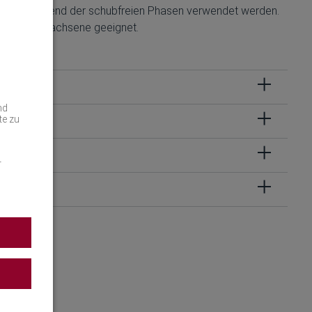
s auch während der schubfreien Phasen verwendet werden.
der und Erwachsene geeignet.
nd
te zu
r