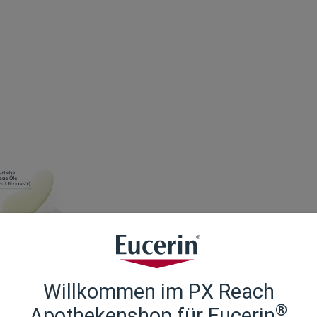
Willkommen im PX Reach
 Pflegeölen (Omega-3 und Omega-6-Ölen) angereichert, um die Ha
®
Apothekenshop für Eucerin
dermitis lindert den Juckreiz und stärkt die natürliche Hautbarr