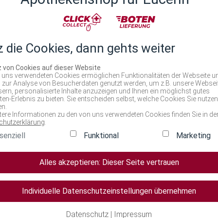
n Dusch- und Badeöl kann täglich während der akuten Phasen al
nd Badeöl enthält keine Duftstoffe und ist für Neugeborene, Kin
z die Cookies, dann gehts weiter
z von Cookies auf dieser Website
 uns verwendeten Cookies ermöglichen Funktionalitäten der Webseite u
 zur Analyse von Besucherdaten genutzt werden, um z.B. unsere Websei
ern, personalisierte Inhalte anzuzeigen und Ihnen ein möglichst gutes
en-Erlebnis zu bieten. Sie entscheiden selbst, welche Cookies Sie nutzen
n.
tere Informationen zu den von uns verwendeten Cookies finden Sie in de
chutzerklärung
.
senziell
Funktional
Marketing
Alles akzeptieren: Dieser Seite vertrauen
Individuelle Datenschutzeinstellungen übernehmen
Produktserie
Datenschutz
|
Impressum