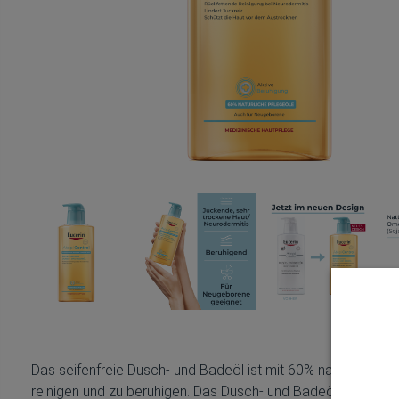
Das seifenfreie Dusch- und Badeöl ist mit 60% natürlichen
reinigen und zu beruhigen. Das Dusch- und Badeöl bei Neuro