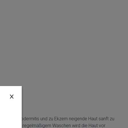
ut bei Neurodermitis und zu Ekzem neigende Haut sanft zu
iere. Auch bei regelmäßigem Waschen wird die Haut vor