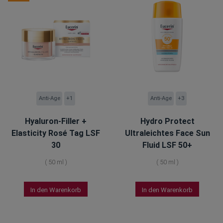
Anti-Age
+1
Anti-Age
+3
Hyaluron-Filler +
Hydro Protect
Elasticity Rosé Tag LSF
Ultraleichtes Face Sun
30
Fluid LSF 50+
(
50 ml
)
(
50 ml
)
In den Warenkorb
In den Warenkorb