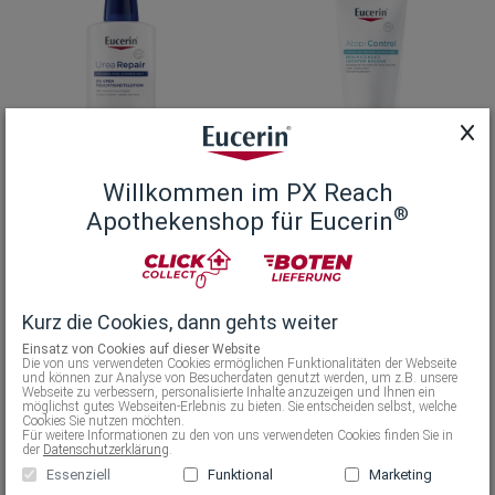
Willkommen im PX Reach
®
Diabetische Haut
+2
Juckende Haut
+2
Apothekenshop für Eucerin
UreaRepair 5% Urea
AtopiControl
Feuchtigkeitslotion
Beruhigender Leichter
Balsam
Kurz die Cookies, dann gehts weiter
(
400 ml
)
Einsatz von Cookies auf dieser Website
(
400 ml
)
Die von uns verwendeten Cookies ermöglichen Funktionalitäten der Webseite
und können zur Analyse von Besucherdaten genutzt werden, um z.B. unsere
Webseite zu verbessern, personalisierte Inhalte anzuzeigen und Ihnen ein
möglichst gutes Webseiten-Erlebnis zu bieten. Sie entscheiden selbst, welche
In den Warenkorb
In den Warenkorb
Cookies Sie nutzen möchten.
Für weitere Informationen zu den von uns verwendeten Cookies finden Sie in
der
Datenschutzerklärung
.
Essenziell
Funktional
Marketing