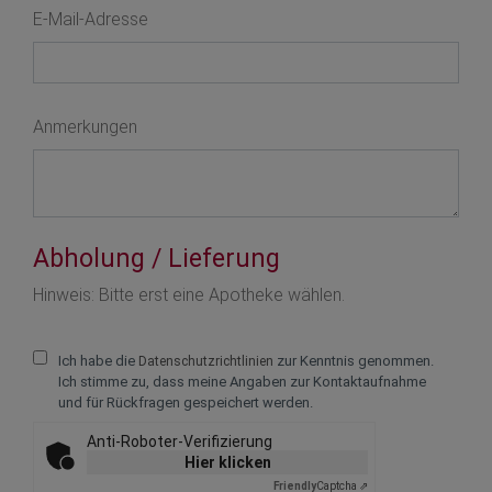
E-Mail-Adresse
Anmerkungen
Abholung / Lieferung
Text vergrößern +
Hinweis: Bitte erst eine Apotheke wählen.
Text verkleinern -
Ich habe die
zur Kenntnis genommen.
Datenschutzrichtlinien
Zeichenabstand v
Ich stimme zu, dass meine Angaben zur Kontaktaufnahme
und für Rückfragen gespeichert werden.
Zeichenabstand ve
Anti-Roboter-Verifizierung
Zeilenabstand ve
Hier klicken
Friendly
Captcha ⇗