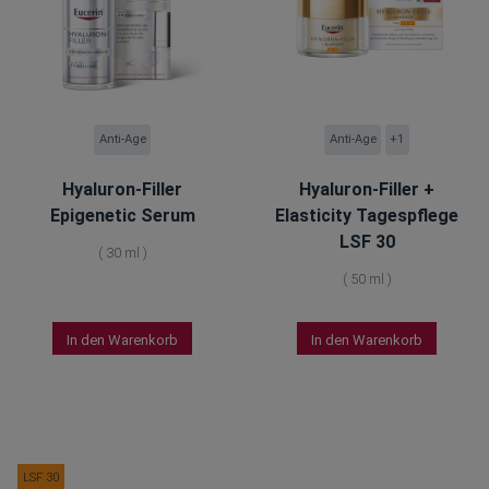
Anti-Age
Anti-Age
+1
Hyaluron-Filler
Hyaluron-Filler +
Epigenetic Serum
Elasticity Tagespflege
LSF 30
(
30 ml
)
(
50 ml
)
In den Warenkorb
In den Warenkorb