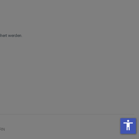
hert werden.
accessibility
RN