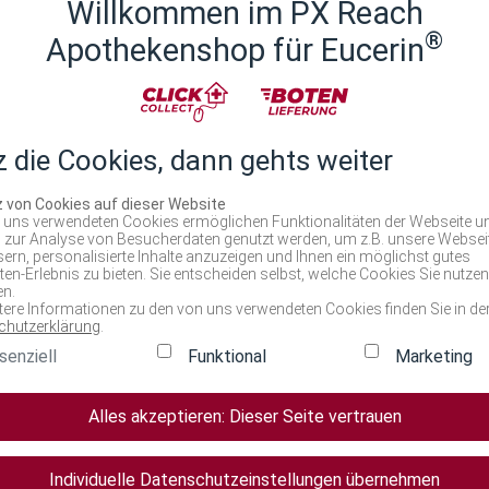
Willkommen im PX Reach
aut mit der täglichen Pflege die sie braucht. Es beinhaltet eine 
®
Apothekenshop für Eucerin
haltefaktoren (NMF) - für sofortige Linderung von Zeichen extr
keit und glättet die Haut 2) Natürliche Feuchthaltefaktoren (NM
sid sorgt für eine verbesserte Feuchtigkeitsverteilung 3) In Komb
. Das Ergebnis: 72h intensive Feuchtigkeit und Stärkung der schü
glättet ■ Die Wasser-in-Öl Emulsion zieht schnell ein und klebt 
z die Cookies, dann gehts weiter
e Feuchtigkeitslotion ist sowohl für reifere Haut als auch bei Ps
z von Cookies auf dieser Website
 uns verwendeten Cookies ermöglichen Funktionalitäten der Webseite u
 zur Analyse von Besucherdaten genutzt werden, um z.B. unsere Websei
ern, personalisierte Inhalte anzuzeigen und Ihnen ein möglichst gutes
en-Erlebnis zu bieten. Sie entscheiden selbst, welche Cookies Sie nutzen
n.
tere Informationen zu den von uns verwendeten Cookies finden Sie in de
chutzerklärung
.
senziell
Funktional
Marketing
Alles akzeptieren: Dieser Seite vertrauen
Individuelle Datenschutzeinstellungen übernehmen