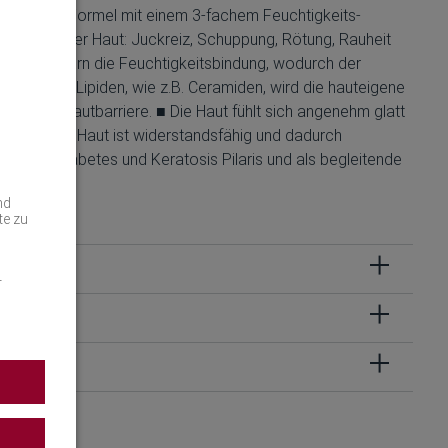
einzigartige Formel mit einem 3-fachem Feuchtigkeits-
em trockener Haut: Juckreiz, Schuppung, Rötung, Rauheit
F) verbessern die Feuchtigkeitsbindung, wodurch der
ination mit Lipiden, wie z.B. Ceramiden, wird die hauteigene
tzenden Hautbarriere. ■ Die Haut fühlt sich angenehm glatt
nicht ■ Die Haut ist widerstandsfähig und dadurch
oriasis, Diabetes und Keratosis Pilaris und als begleitende
nd
te zu
r