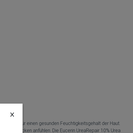
 sorgt so für einen gesunden Feuchtigkeitsgehalt der Haut.
nd sich trocken anfühlen. Die Eucerin UreaRepair 10% Urea