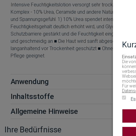
Intensive Feuchtigkeitslotion versorgt sehr trockene, raue H
Komplex - 10% Urea, Ceramide und andere Natürliche Feucht
und Spannungsgefühl. 1) 10% Urea spendet intensiv Feuchtig
Feuchtigkeitsgehalt deutlich erhöht wird, und Glyceryl Gluco
Schutzbarriere gestärkt und die Feuchtigkeit eingeschlossen
und geschmeidig an ■ Die Haut wird sanft abgeschuppt und ge
Kur
langanhaltend vor Trockenheit geschützt ■ Ohne Duftstoffe Di
Pflege geeignet.
Einsat
Die von
können
verbess
Webseit
Anwendung
möchte
Für wei
Datens
Inhaltsstoffe
Es
Allgemeine Hinweise
Ihre Bedürfnisse