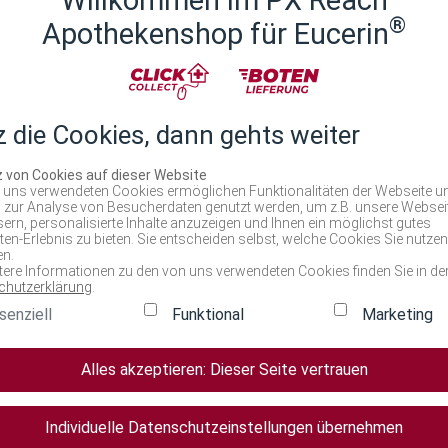
te, aber pflegende Öl-in-Wasser-Balsam ist mit beruhigendem Lic
®
Apothekenshop für Eucerin
indern. Es kann außerdem während einer Schubphase neben der Eu
rden. Die Haut fühlt sich weich und geschmeidig an. Der Hautz
t eine leichte und angenehme Textur, welche einfach zu verteilen i
für trockene, atopische Haut. Es kann vom ersten Tag an sicher 
z die Cookies, dann gehts weiter
rstem Lebensmonat. Dank der empfindlichen und zugleich wirksa
ie Hautbarriere schützt und die juckende Haut aktiv lindert.
z von Cookies auf dieser Website
 uns verwendeten Cookies ermöglichen Funktionalitäten der Webseite u
 zur Analyse von Besucherdaten genutzt werden, um z.B. unsere Websei
ern, personalisierte Inhalte anzuzeigen und Ihnen ein möglichst gutes
en-Erlebnis zu bieten. Sie entscheiden selbst, welche Cookies Sie nutzen
n.
tere Informationen zu den von uns verwendeten Cookies finden Sie in de
chutzerklärung
.
senziell
Funktional
Marketing
Alles akzeptieren: Dieser Seite vertrauen
Individuelle Datenschutzeinstellungen übernehmen