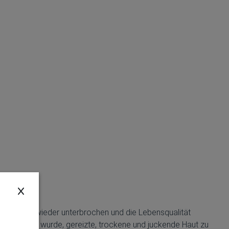
cken immer wieder unterbrochen und die Lebensqualität
l entwickelt wurde, gereizte, trockene und juckende Haut zu