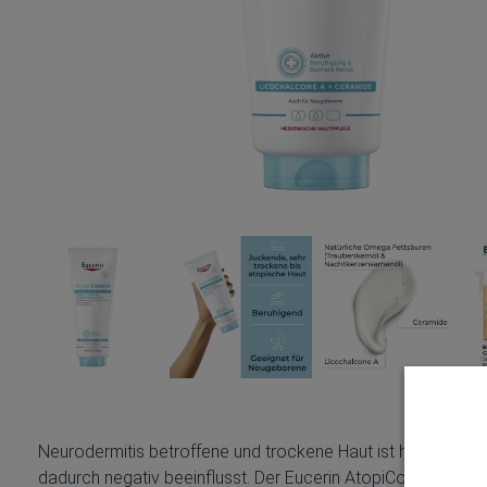
Neurodermitis betroffene und trockene Haut ist häufig gere
dadurch negativ beeinflusst. Der Eucerin AtopiControl Beruh