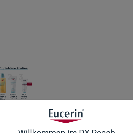
izt und juckt. Gerade nachts wird der Schlaf durch Juckreizatta
igender Leichter Balsam für die tägliche Basispflege, der speziel
Willkommen im PX Reach