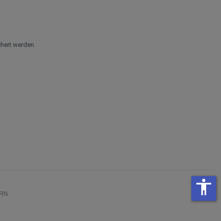
hert werden.
accessibility
RN