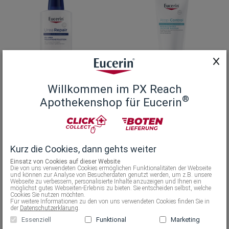
Willkommen im PX Reach
®
Diabetische Haut
+2
Juckende Haut
+2
Apothekenshop für Eucerin
UreaRepair 5% Urea
AtopiControl
Feuchtigkeitslotion
Beruhigender Leichter
Balsam
Kurz die Cookies, dann gehts weiter
(
400 ml
)
Einsatz von Cookies auf dieser Website
(
400 ml
)
Die von uns verwendeten Cookies ermöglichen Funktionalitäten der Webseite
und können zur Analyse von Besucherdaten genutzt werden, um z.B. unsere
Webseite zu verbessern, personalisierte Inhalte anzuzeigen und Ihnen ein
möglichst gutes Webseiten-Erlebnis zu bieten. Sie entscheiden selbst, welche
In den Warenkorb
In den Warenkorb
Cookies Sie nutzen möchten.
Für weitere Informationen zu den von uns verwendeten Cookies finden Sie in
der
Datenschutzerklärung
.
Essenziell
Funktional
Marketing