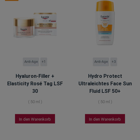
Anti-Age
+1
Anti-Age
+3
Hyaluron-Filler +
Hydro Protect
Elasticity Rosé Tag LSF
Ultraleichtes Face Sun
30
Fluid LSF 50+
(
50 ml
)
(
50 ml
)
In den Warenkorb
In den Warenkorb