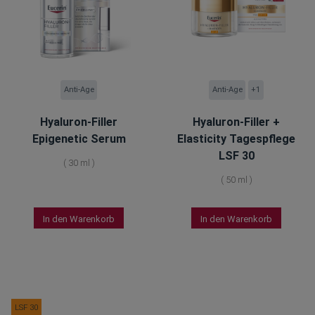
Anti-Age
Anti-Age
+1
Hyaluron-Filler
Hyaluron-Filler +
Epigenetic Serum
Elasticity Tagespflege
LSF 30
(
30 ml
)
(
50 ml
)
In den Warenkorb
In den Warenkorb